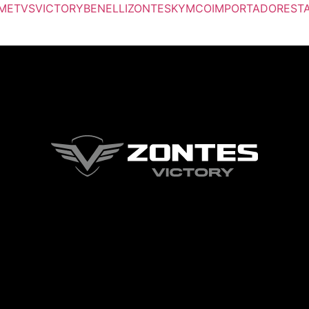
ME
TVS
VICTORY
BENELLI
ZONTES
KYMCO
IMPORTADORES
T
rger Toggle Menu